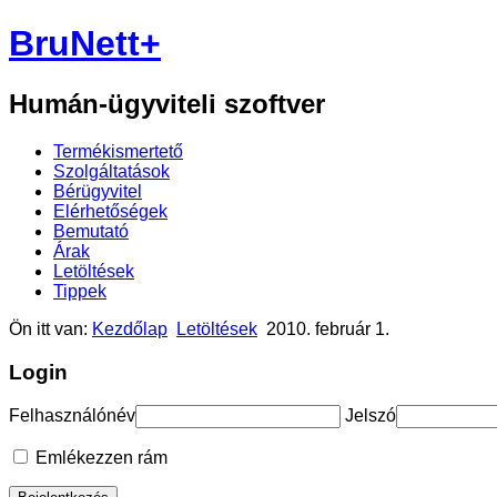
BruNett+
Humán-ügyviteli szoftver
Termékismertető
Szolgáltatások
Bérügyvitel
Elérhetőségek
Bemutató
Árak
Letöltések
Tippek
Ön itt van:
Kezdőlap
Letöltések
2010. február 1.
Login
Felhasználónév
Jelszó
Emlékezzen rám