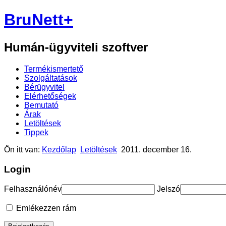
BruNett+
Humán-ügyviteli szoftver
Termékismertető
Szolgáltatások
Bérügyvitel
Elérhetőségek
Bemutató
Árak
Letöltések
Tippek
Ön itt van:
Kezdőlap
Letöltések
2011. december 16.
Login
Felhasználónév
Jelszó
Emlékezzen rám