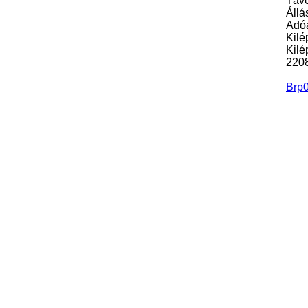
Távo
Állá
Adóa
Kilé
Kilé
2208
Brp