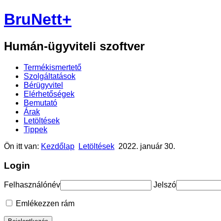
BruNett+
Humán-ügyviteli szoftver
Termékismertető
Szolgáltatások
Bérügyvitel
Elérhetőségek
Bemutató
Árak
Letöltések
Tippek
Ön itt van:
Kezdőlap
Letöltések
2022. január 30.
Login
Felhasználónév
Jelszó
Emlékezzen rám