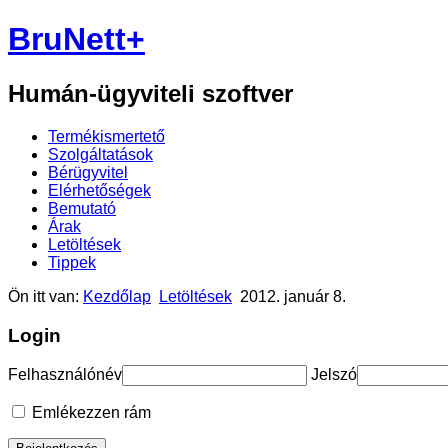
BruNett+
Humán-ügyviteli szoftver
Termékismertető
Szolgáltatások
Bérügyvitel
Elérhetőségek
Bemutató
Árak
Letöltések
Tippek
Ön itt van:
Kezdőlap
Letöltések
2012. január 8.
Login
Felhasználónév
Jelszó
Emlékezzen rám