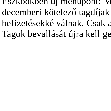
Eszköökben új menüpont: Mn
decemberi kötelező tagdíjak
befizetésekké válnak. Csak a
Tagok bevallását újra kell ge