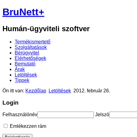
BruNett+
Humán-ügyviteli szoftver
Termékismertető
Szolgáltatások
Bérügyvitel
Elérhetőségek
Bemutató
Árak
Letöltések
Tippek
Ön itt van:
Kezdőlap
Letöltések
2012. február 26.
Login
Felhasználónév
Jelszó
Emlékezzen rám