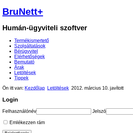
BruNett+
Humán-ügyviteli szoftver
Termékismertető
Szolgáltatások
Bérügyvitel
Elérhetőségek
Bemutató
Árak
Letöltések
Tippek
Ön itt van:
Kezdőlap
Letöltések
2012. március 10. javított
Login
Felhasználónév
Jelszó
Emlékezzen rám