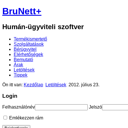
BruNett+
Humán-ügyviteli szoftver
Termékismertető
Szolgáltatások
Bérügyvitel
Elérhetőségek
Bemutató
Árak
Letöltések
Tippek
Ön itt van:
Kezdőlap
Letöltések
2012. július 23.
Login
Felhasználónév
Jelszó
Emlékezzen rám