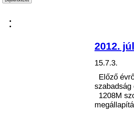
2012. jú
15.7.3.
Előző évről
szabadság é
1208M szoc
megállapítá