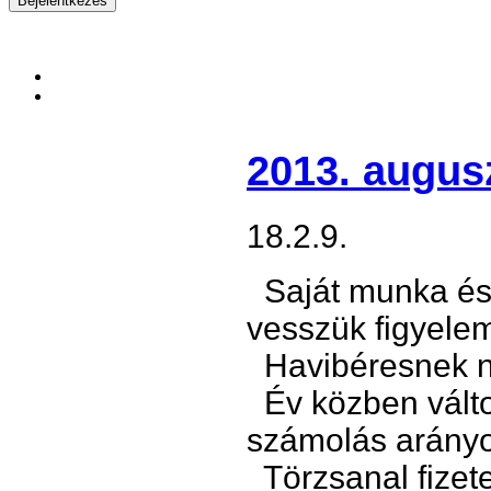
2013. augus
18.2.9.
Saját munka és
vesszük figyele
Havibéresnek ne
Év közben vált
számolás arány
Törzsanal fizete