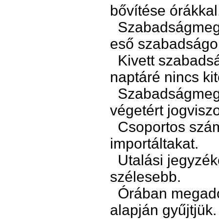
bővítése órákkal
Szabadságmegáll
eső szabadságoka
Kivett szabadsá
naptáré nincs k
Szabadságmegál
végetért jogvisz
Csoportos számf
importáltakat.
Utalási jegyzék
szélesebb.
Órában megadot
alapján gyűjtjük.