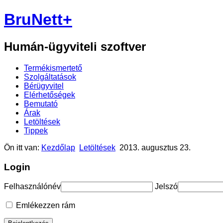
BruNett+
Humán-ügyviteli szoftver
Termékismertető
Szolgáltatások
Bérügyvitel
Elérhetőségek
Bemutató
Árak
Letöltések
Tippek
Ön itt van:
Kezdőlap
Letöltések
2013. augusztus 23.
Login
Felhasználónév
Jelszó
Emlékezzen rám