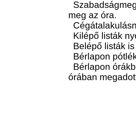
Szabadságmegáll
meg az óra.
Cégátalakulásnál
Kilépő listák n
Belépő listák is 
Bérlapon pótlék
Bérlapon órákba
órában megadot