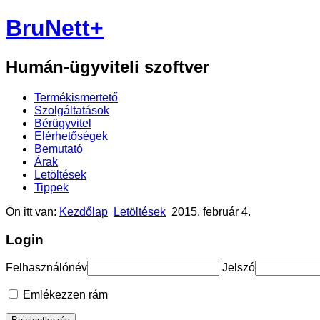
BruNett+
Humán-ügyviteli szoftver
Termékismertető
Szolgáltatások
Bérügyvitel
Elérhetőségek
Bemutató
Árak
Letöltések
Tippek
Ön itt van:
Kezdőlap
Letöltések
2015. február 4.
Login
Felhasználónév
Jelszó
Emlékezzen rám