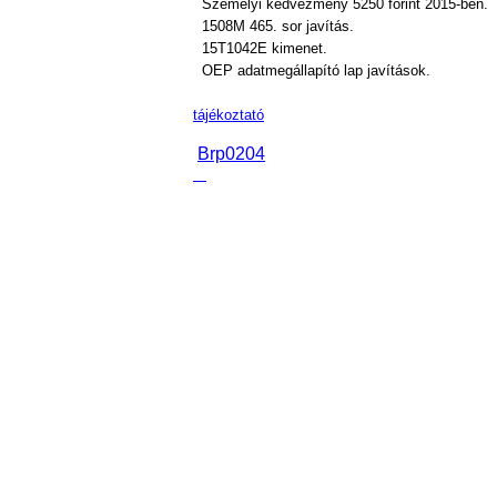
Személyi kedvezmény 5250 forint 2015-ben.
1508M 465. sor javítás.
15T1042E kimenet.
OEP adatmegállapító lap javítások.
tájékoztató
Brp0204