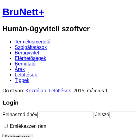
BruNett+
Humán-ügyviteli szoftver
Termékismertető
Szolgáltatások
Bérügyvitel
Elérhetőségek
Bemutató
Árak
Letöltések
Tippek
Ön itt van:
Kezdőlap
Letöltések
2015. március 1.
Login
Felhasználónév
Jelszó
Emlékezzen rám