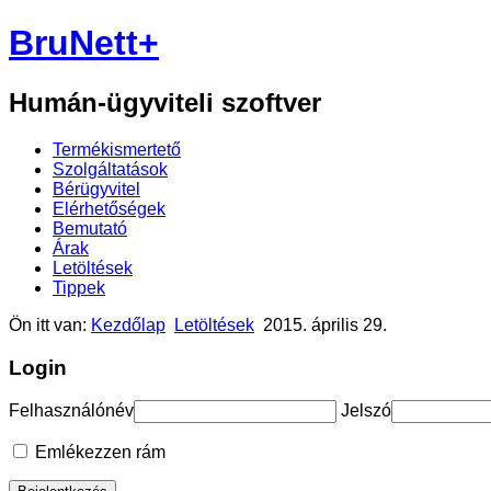
BruNett+
Humán-ügyviteli szoftver
Termékismertető
Szolgáltatások
Bérügyvitel
Elérhetőségek
Bemutató
Árak
Letöltések
Tippek
Ön itt van:
Kezdőlap
Letöltések
2015. április 29.
Login
Felhasználónév
Jelszó
Emlékezzen rám