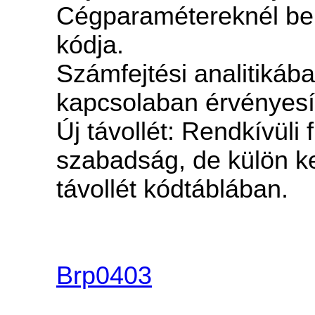
Cégparamétereknél beí
kódja.
Számfejtési analitikáb
kapcsolaban érvényesí
Új távollét: Rendkívüli 
szabadság, de külön k
távollét kódtáblában.
Brp0403