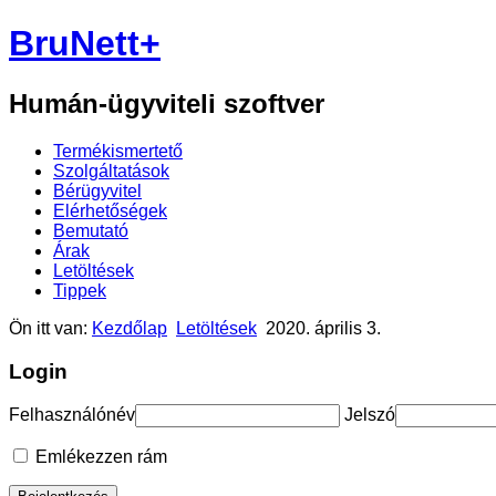
BruNett+
Humán-ügyviteli szoftver
Termékismertető
Szolgáltatások
Bérügyvitel
Elérhetőségek
Bemutató
Árak
Letöltések
Tippek
Ön itt van:
Kezdőlap
Letöltések
2020. április 3.
Login
Felhasználónév
Jelszó
Emlékezzen rám