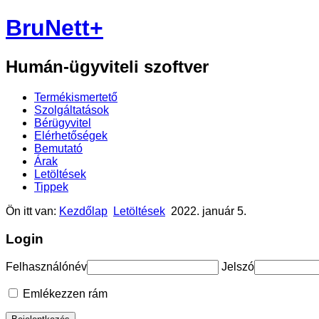
BruNett+
Humán-ügyviteli szoftver
Termékismertető
Szolgáltatások
Bérügyvitel
Elérhetőségek
Bemutató
Árak
Letöltések
Tippek
Ön itt van:
Kezdőlap
Letöltések
2022. január 5.
Login
Felhasználónév
Jelszó
Emlékezzen rám