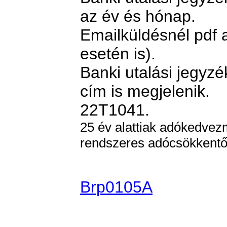
az év és hónap.
Emailküldésnél pdf a
esetén is).
Banki utalási jegyz
cím is megjelenik.
22T1041.
25 év alattiak adókedvezm
rendszeres adócsökkentő
Brp0105A