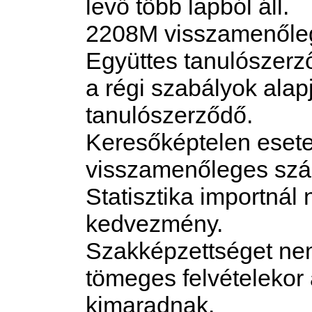
levő több lapból áll.
2208M visszamenőlege
Együttes tanulószerz
a régi szabályok alapj
tanulószerződő.
Keresőképtelen esete
visszamenőleges szá
Statisztika importnál 
kedvezmény.
Szakképzettséget nem
tömeges felvételekor 
kimaradnak.