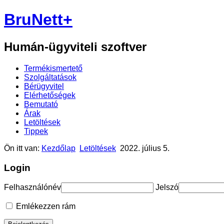
BruNett+
Humán-ügyviteli szoftver
Termékismertető
Szolgáltatások
Bérügyvitel
Elérhetőségek
Bemutató
Árak
Letöltések
Tippek
Ön itt van:
Kezdőlap
Letöltések
2022. július 5.
Login
Felhasználónév
Jelszó
Emlékezzen rám