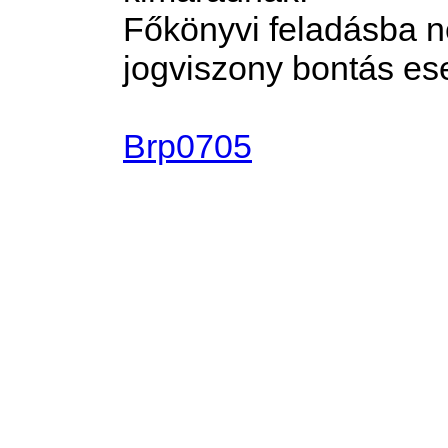
Főkönyvi feladásba n
jogviszony bontás es
Brp0705